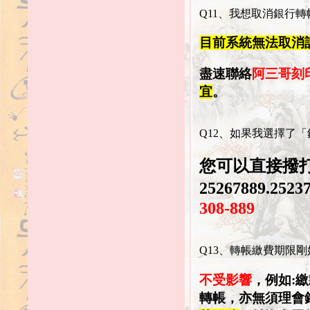
Q11、我想取消銀行
目前系統無法取消
盡速聯絡
阿三哥刻
宜
。
Q12、如果我選擇了
您可以直接撥
25267889.2523
308-889
Q13、轉帳繳費期限
不受影響
，例如:繳
轉帳，亦無須理會