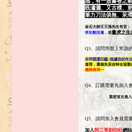
感，有一股書卷之
既瀟灑、又古樸、
筆力刀法俱無、呆
金石大師王王孫先生有言：
畫虎之生
求生動活潑
，若
Q3、請問市面上常說
吉祥
開運印鑑~根據你的年
道理，選個良辰吉時去迎娶
感與佈局
~~
Q4、訂購需要先加入會
當您首次進
Q5、請問加入會員需
加入
阿三哥刻印社
網站