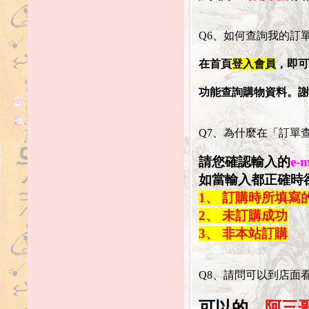
Q6、如何查詢我的訂
在首頁
登入會員
，即可
功能查詢購物資料。謝謝
Q7、為什麼在「訂單
請您確認輸入的
e
如當輸入都正確時
1、 訂購時所填寫
2、 未訂購成功
3、 非本站訂購
Q8、請問可以到店面
可以的，
阿三