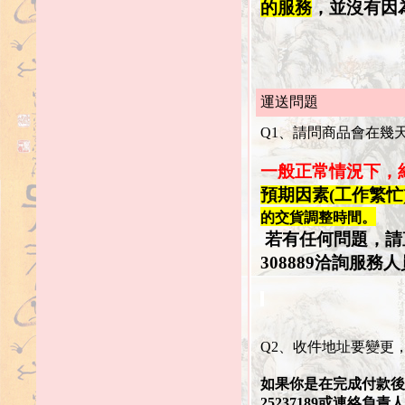
的服務
，並沒有因
運送問題
Q1、請問商品會在幾
一般正常情況下，約 
預期因素(工作繁忙
的交貨調整時間。
若有任何問題，請
308889洽詢服務
Q2、收件地址要變更
如果你是在完成付款後
252371
89
或連絡負責人09