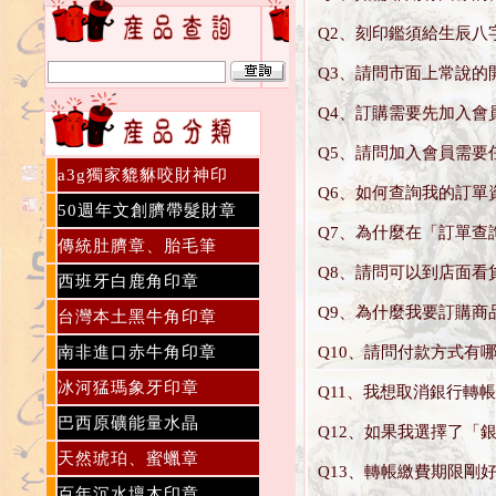
Q2、刻印鑑須給生辰八
Q3、請問市面上常說的
Q4、訂購需要先加入會
Q5、請問加入會員需要
a3g獨家貔貅咬財神印
Q6、如何查詢我的訂單
50週年文創臍帶髮財章
Q7、為什麼在「訂單查
傳統肚臍章、胎毛筆
Q8、請問可以到店面看
西班牙白鹿角印章
Q9、為什麼我要訂購商
台灣本土黑牛角印章
南非進口赤牛角印章
Q10、請問付款方式有
冰河猛瑪象牙印章
Q11、我想取消銀行轉
巴西原礦能量水晶
Q12、如果我選擇了「
天然琥珀、蜜蠟章
Q13、轉帳繳費期限剛
百年沉水壇木印章