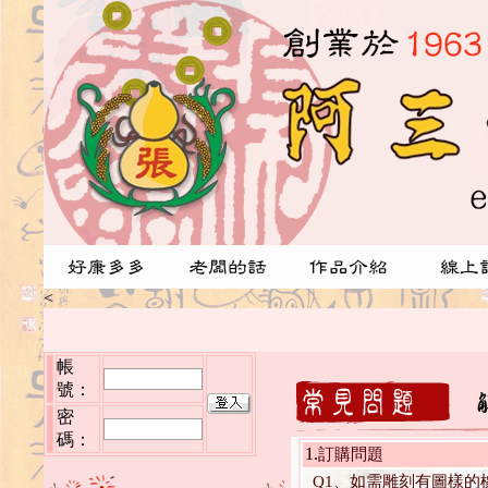
<
帳
號：
密
碼：
1.
訂購問題
Q1、如需雕刻有圖樣的