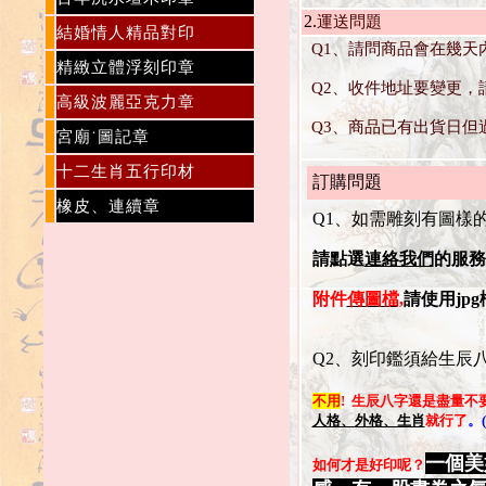
2.
運送問題
結婚情人精品對印
Q1、請問商品會在幾天
精緻立體浮刻印章
Q2、收件地址要變更，
高級波麗亞克力章
Q3、商品已有出貨日但
宮廟˙圖記章
十二生肖五行印材
訂購問題
橡皮、連續章
Q1、如需雕刻有圖樣
請點選
連絡我們
的服務
附件
傳圖檔,
請使用jp
Q2、刻印鑑須給生辰
不用
! 生辰八字還是盡量不
人格、外格、生肖
就行了
。
一個美
如何才是好印呢？